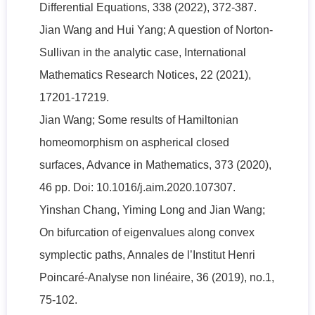
Differential Equations, 338 (2022), 372-387.
Jian Wang and Hui Yang; A question of Norton-
Sullivan in the analytic case, International
Mathematics Research Notices, 22 (2021),
17201-17219.
Jian Wang; Some results of Hamiltonian
homeomorphism on aspherical closed
surfaces, Advance in Mathematics, 373 (2020),
46 pp. Doi: 10.1016/j.aim.2020.107307.
Yinshan Chang, Yiming Long and Jian Wang;
On bifurcation of eigenvalues along convex
symplectic paths, Annales de l’Institut Henri
Poincaré-Analyse non linéaire, 36 (2019), no.1,
75-102.