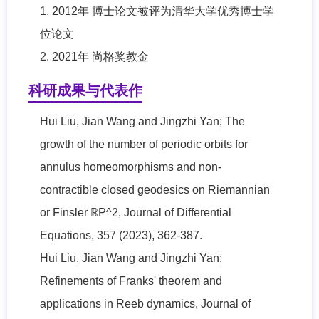
1. 2012年 博士论文被评为清华大学优秀博士学
位论文
2. 2021年 尚格奖教金
科研成果与代表作
Hui Liu, Jian Wang and Jingzhi Yan; The
growth of the number of periodic orbits for
annulus homeomorphisms and non-
contractible closed geodesics on Riemannian
or Finsler ℝΡ^2, Journal of Differential
Equations, 357 (2023), 362-387.
Hui Liu, Jian Wang and Jingzhi Yan;
Refinements of Franks' theorem and
applications in Reeb dynamics, Journal of