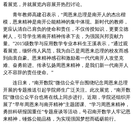
看展览，并就展览内容展开热烈讨论。
青年教师高建召表示，“周恩来总理是南开人的杰出楷
模，恩来精神是南开公能精神的集中体现。新时代的教师，
更应认清自己肩负的使命和责任，不仅传授知识，更要立德
树人，引导学生将南开精神传承下去，为强国兴邦贡献力
量。”2015级数学与应用数学专业本科生王溪表示，“通过观
看展览，缅怀伟人风范，我为自己是周恩来总理的校友而感
到由衷自豪。恩来精神感召和激励着一代代南开人攻坚克
难、奋勇前进。传承弘扬周恩来精神，是我们新一代南开人
义不容辞的责任使命。”
连日来，“南开数院”微信公众平台围绕纪念周恩来总理
开展的专题推送引起学院师生广泛关注。此次展览，“南开数
院”微信公众平台也将在线上同步进行。近期，学院还组织开
展了“早年周恩来与南开精神”主题团课、“学习周恩来精神，
勇担科研报国重任”专题座谈等活动，号召南开数学人牢记恩
来精神，锤炼公能品格，为实现强国梦想而砥砺前行。