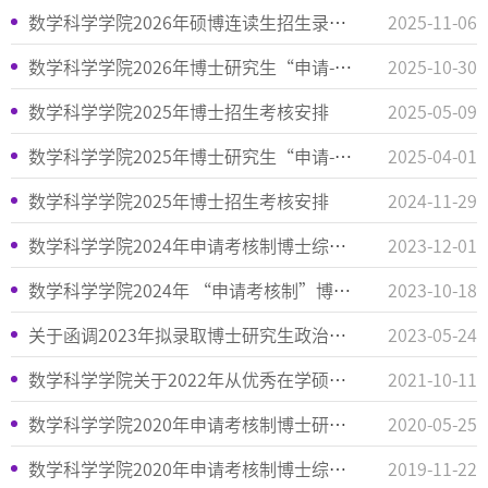
数学科学学院2026年硕博连读生招生录取工作细则
2025-11-06
数学科学学院2026年博士研究生“申请-考核”制招生录取工作细则
2025-10-30
数学科学学院2025年博士招生考核安排
2025-05-09
数学科学学院2025年博士研究生“申请-考核”制招生录取工作细则
2025-04-01
数学科学学院2025年博士招生考核安排
2024-11-29
数学科学学院2024年申请考核制博士综合考核安排
2023-12-01
数学科学学院2024年 “申请考核制”博士招生实施细则
2023-10-18
关于函调2023年拟录取博士研究生政治思想情况的通知
2023-05-24
数学科学学院关于2022年从优秀在学硕士生中选拔录取博士生的通知
2021-10-11
数学科学学院2020年申请考核制博士研究生综合考核管理办法
2020-05-25
数学科学学院2020年申请考核制博士综合考核通知
2019-11-22