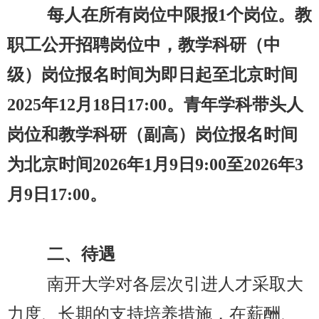
每人在所有岗位中限报1
个岗位。教
职工公开招聘岗位中
，教学科研（中
级）岗位报名时间为即日起至北京时间
2025
年
12
月
18
日
17:00
。青年学科带头人
岗位和教学科研（副高）岗位报名时间
为北京时间
2026
年
1
月
9
日
9
:
00
至
2026
年
3
月
9
日
17:00
。
二、待遇
南开大学对各层次引进人才采取大
力度、长期的支持培养措施，在薪酬、