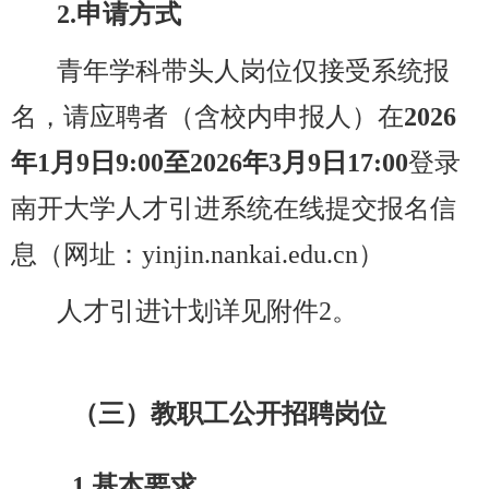
2.
申请方式
青年学科带头人岗位仅接受系统报
名，请应聘者（含校内申报人）
在
2026
年
1
月
9
日
9:
00
至
2026
年
3
月
9
日
17:00
登录
南开大学人才引进系统在线提交报名信
息（网址：yinjin.nankai.edu.cn
）
人才引进
计划详见附件
2
。
（
三
）
教职工公开招聘岗位
1.基本要求