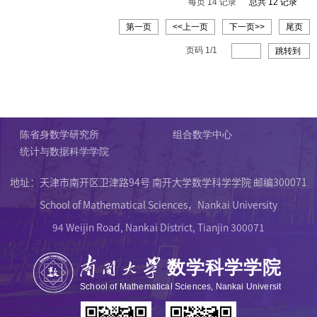
每页
14
记录
总共
12
记录
第一页
<<上一页
下一页>>
尾页
页码
1
/
1
跳转到
陈省身数学研究所
组合数学中心
统计与数据科学学院
地址：天津市南开区卫津路94号 南开大学数学科学学院 邮编300071
School of Mathematical Sciences，Nankai University
94 Weijin Road, Nankai District, Tianjin 300071