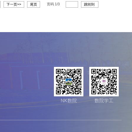
页码
1
/
3
下一页>>
尾页
跳转到
NK数院
数院学工