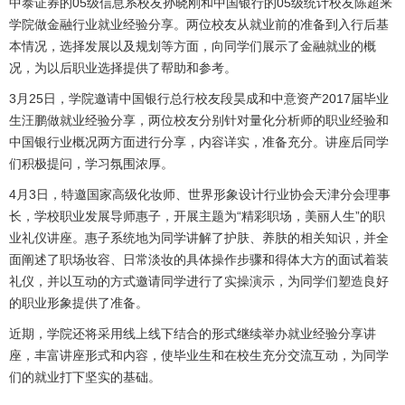
中泰证券的05级信息系校友孙晓刚和中国银行的05级统计校友陈超来
学院做金融行业就业经验分享。两位校友从就业前的准备到入行后基
本情况，选择发展以及规划等方面，向同学们展示了金融就业的概
况，为以后职业选择提供了帮助和参考。
3月25日，学院邀请中国银行总行校友段昊成和中意资产2017届毕业
生汪鹏做就业经验分享，两位校友分别针对量化分析师的职业经验和
中国银行业概况两方面进行分享，内容详实，准备充分。讲座后同学
们积极提问，学习氛围浓厚。
4月3日，特邀国家高级化妆师、世界形象设计行业协会天津分会理事
长，学校职业发展导师惠子，开展主题为“精彩职场，美丽人生”的职
业礼仪讲座。惠子系统地为同学讲解了护肤、养肤的相关知识，并全
面阐述了职场妆容、日常淡妆的具体操作步骤和得体大方的面试着装
礼仪，并以互动的方式邀请同学进行了实操演示，为同学们塑造良好
的职业形象提供了准备。
近期，学院还将采用线上线下结合的形式继续举办就业经验分享讲
座，丰富讲座形式和内容，使毕业生和在校生充分交流互动，为同学
们的就业打下坚实的基础。