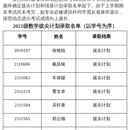
最终确定拔尖计划和强基计划录取名单如下。由于上学期期
末考试尚未考完，如专业必修课挂科同学需从省身班退出，
按照动态进出考试成绩向上递补。
2021
级数学拔尖计划录取名单（以学号为序）
学号
姓名
录取结果
2010197
徐铭锐
拔尖计划
2110606
戴其铭
拔尖计划
2111063
车保骏
拔尖计划
2111219
曹文卓
拔尖计划
2111504
吴轩泰
拔尖计划
2111565
郑云驰
拔尖计划