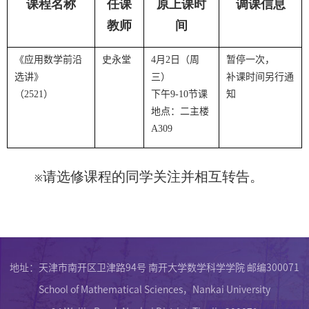
课程名称
任课
原上课时
调课信息
教师
间
《应用数学前沿
史永堂
4
月
2
日（周
暂停一次，
选讲》
三）
补课时间另行通
（
2521
）
下午
9-10
节课
知
地点：二主楼
A309
请选修课程的同学关注并相互转告。
※
地址：天津市南开区卫津路94号 南开大学数学科学学院 邮编300071
School of Mathematical Sciences，Nankai University