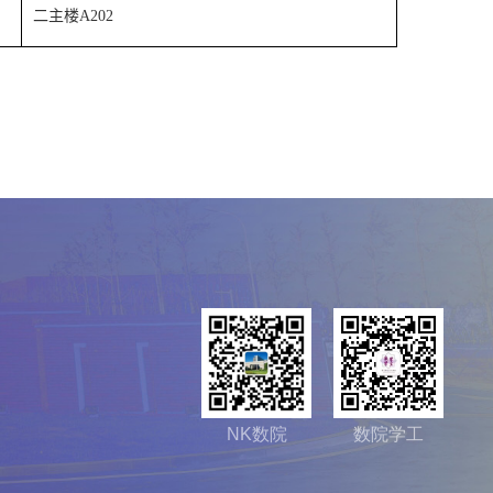
二主楼
A202
NK数院
数院学工