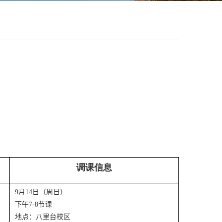
调课信息
9
月
14
日（周日）
下午
7-8
节课
地点：八里台校区