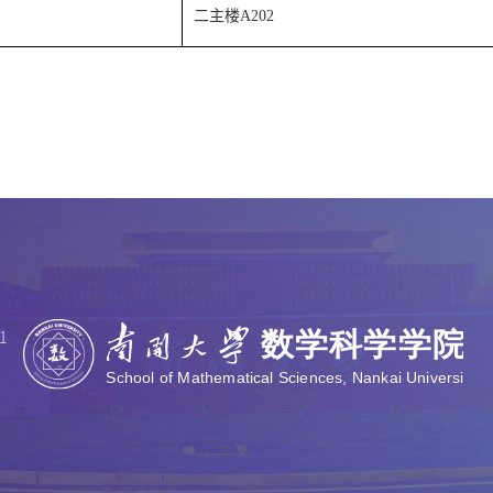
二主楼
A202
。
1