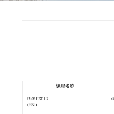
课程名称
《
抽象代数
Ⅰ
》
（
2551
）