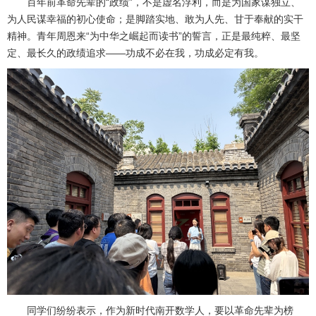
百年前革命先辈的“政绩”，不是虚名浮利，而是为国家谋独立、
为人民谋幸福的初心使命；是脚踏实地、敢为人先、甘于奉献的实干
精神。青年周恩来“为中华之崛起而读书”的誓言，正是最纯粹、最坚
定、最长久的政绩追求——功成不必在我，功成必定有我。
同学们纷纷表示，作为新时代南开数学人，要以革命先辈为榜