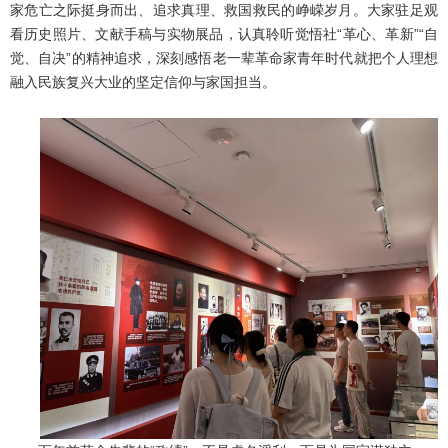
家危亡之际挺身而出、追求真理、救国救民的峥嵘岁月。
大家驻足观
看历史照片、文献手稿与实物展品，认真聆听觉悟社“革心、革新”“自
觉、自决”的精神追求，深刻感悟老一辈革命家青年时代就把个人理想
融入民族复兴大业的坚定信仰与家国担当。