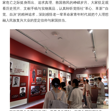
家危亡之际挺身而出、追求真理、救国救民的峥嵘岁月。
大家驻足观
看历史照片、文献手稿与实物展品，认真聆听觉悟社“革心、革新”“自
觉、自决”的精神追求，深刻感悟老一辈革命家青年时代就把个人理想
融入民族复兴大业的坚定信仰与家国担当。