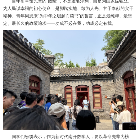
百年前革命先辈的“政绩”，不是虚名浮利，而是为国家谋独立、
为人民谋幸福的初心使命；是脚踏实地、敢为人先、甘于奉献的实干
精神。青年周恩来“为中华之崛起而读书”的誓言，正是最纯粹、最坚
定、最长久的政绩追求——功成不必在我，功成必定有我。
同学们纷纷表示，作为新时代南开数学人，要以革命先辈为榜