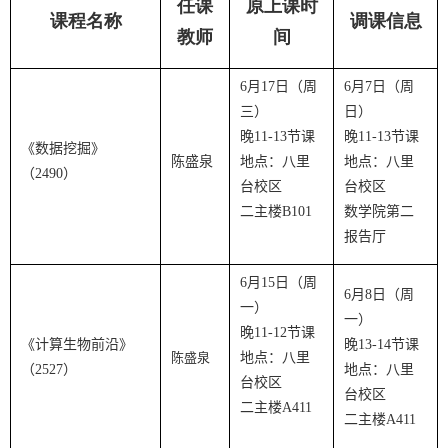
任课
原上课时
课程名称
调课信息
教师
间
6
月
17
日（周
6
月
7
日（周
三
）
日）
晚
11-13
节课
晚
11-13
节课
《
数据挖掘
》
陈盛泉
地点：
八里
地点：八里
（
2490
）
台校区
台校区
二主楼
B101
数学院第二
报告厅
6
月
15
日（周
6
月
8
日（周
一）
一）
晚
11-12
节课
《
计算生物前沿
》
晚
13-14
节课
陈盛泉
地点：
八里
（
2527
）
地点：
八里
台校区
台校区
二主楼
A411
二主楼
A411