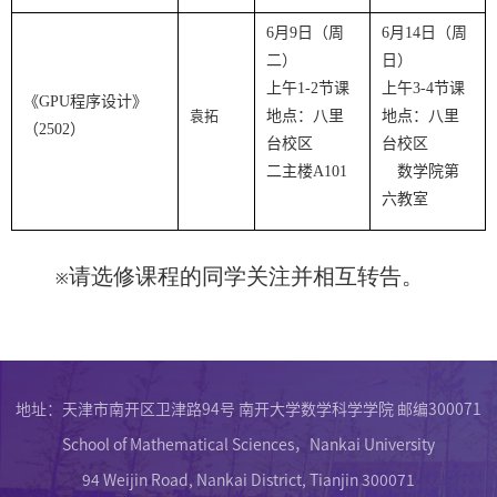
6
月
9
日（周
6
月
14
日（周
二）
日）
上午
1-2
节课
上午
3-4
节课
《
GPU
程序设计》
袁拓
地点：八里
地点：八里
（
2502
）
台校区
台校区
二主楼
A101
数学院第
六教室
请选修课程的同学关注并相互转告。
※
地址：天津市南开区卫津路94号 南开大学数学科学学院 邮编300071
School of Mathematical Sciences，Nankai University
94 Weijin Road, Nankai District, Tianjin 300071