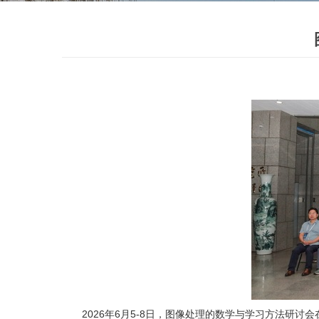
2026
年
6
月
5-8
日，图像处理的数学与学习方法研讨会